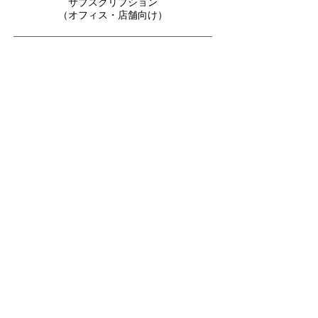
サブスクリプション
（オフィス・店舗向け）
​ENTRY
プラン
毎月除菌水のみの
​シンプルプラン
噴霧器用
AQUA mixed 20L ×1
物品除菌用
AQUA mixed 5L ×1
¥7,980 -
​（
月払い/最低３ヶ月以上）
​STANDARD
プラン
​店舗丸ごと感染対策プラン